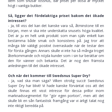
dem som snusar lössnus, där priset per dosa är mycket
högt i vanliga butiker.
Så, ligger det fördelaktiga priset bakom det ökade
intresset?
- Ja, till viss del kan det kanske vara så, åtminstone till en
början, men vi ska inte underskatta snusets höga kvalitet.
Det är ju en helt unik produkt som man själv enkelt kan
bestämma både smak och konsistens på. Jag tror att
många blir väldigt positivt överraskade när de testar den
för första gången. Annars skulle vi inte ha så många troget
återkommande och nöjda kunder som i sin tur berättar om
den för vänner och bekanta. Det är nog den främsta
anledningen till det ökade intresset.
Och när det kommer till Swedsnus Super Dry?
- Ja, vad ska man säga? Vilken otrolig succé Swedsnus
Super Dry har blivit! Vi hade kanske förväntat oss att det
skulle finnas ett visst intresse för dessa prillor inom
marknadssegmentet för ”gör egen portion”, men att det
skulle bli en sån fantastisk framgång var vi ärligt talat nog
inte riktigt beredda på.