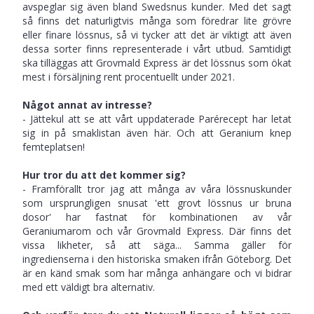
avspeglar sig även bland Swedsnus kunder. Med det sagt
så finns det naturligtvis många som föredrar lite grövre
eller finare lössnus, så vi tycker att det är viktigt att även
dessa sorter finns representerade i vårt utbud. Samtidigt
ska tilläggas att Grovmald Express är det lössnus som ökat
mest i försäljning rent procentuellt under 2021.
Något annat av intresse?
- Jättekul att se att vårt uppdaterade Parérecept har letat
sig in på smaklistan även här. Och att Geranium knep
femteplatsen!
Hur tror du att det kommer sig?
- Framförallt tror jag att många av våra lössnuskunder
som ursprungligen snusat 'ett grovt lössnus ur bruna
dosor' har fastnat för kombinationen av vår
Geraniumarom och vår Grovmald Express. Där finns det
vissa likheter, så att säga... Samma gäller för
ingredienserna i den historiska smaken ifrån Göteborg. Det
är en känd smak som har många anhängare och vi bidrar
med ett väldigt bra alternativ.