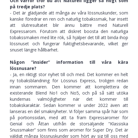
Och varför tror du att Naturell ligger så högt som
på tredje plats?
- Det är glädjande att många av våra lössnuskunder, som
kanske föredrar en ren och naturlig tobakssmak, har insett
att slutresultatet blir ännu bättre med Naturell
Expressarom. Förutom att diskret boosta den naturliga
tobakssmaken med lite rök, så hjälper det till att binda ihop
lössnuset och fungerar fuktighetsbevarande, vilket ger
snuset längre hållbarhet.
Någon ”insider” information till våra kära
lössnusare?
- Ja, en riktigt stor nyhet till och med. Det kommer en helt
ny tobaksblandning för Lössnus Express, troligen redan
innan sommaren. Den kommer att komplettera de
existerande Blend No1 och No5, och på så sätt utöka
kundernas valmöjligheter när det kommer till
tobakskaraktär. Sedan kommer vi under 2022 även att
lanseras en del smaknyheter. Vi följer samma spår här som
på portionssidan, med att ta fram Expressaromer för
Genial och Åttan utifrån de storsäljande ”Klassiska
Snussmaker” som finns som aromer för Super Dry. Det är
väldigt många lössnuskunder som hört av sig till oss med